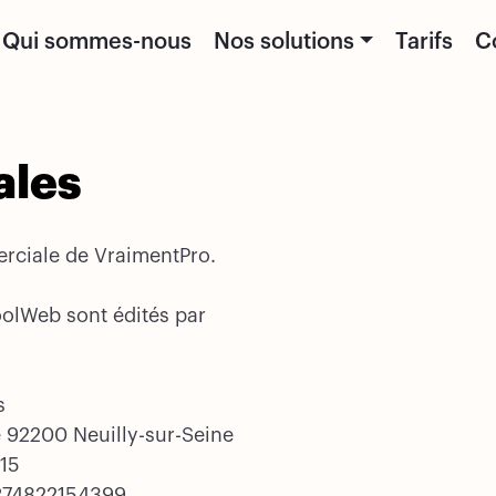
Qui sommes-nous
Nos solutions
Tarifs
C
ales
ciale de VraimentPro.
ToolWeb sont édités par
s
me 92200 Neuilly-sur-Seine
15
FR74822154399